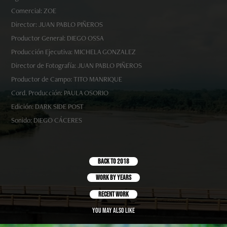
Comercial: ZOE
Director: JUAN PABLO PIÑEROS
Productor General: DIEGO OSSA
Producción Ejecutiva: MICHELA GONZALEZ
Director de Fotografía: JUAN PABLO PIÑEROS
Productor de Campo: TITO MANRIQUE
Cord. Producción: PAULA OSORIO
Edición: DARK SIDE POST
Sonido: DIEGO CÁCERES
BACK to 2018
work by years
recent work
You may also like