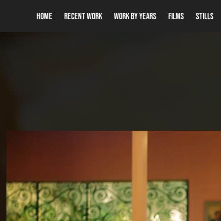
Home
Recent Work
WORK BY YEARS
FILMS
STILLS