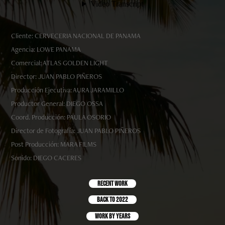
Cliente: CERVECERIA NACIONAL DE PANAMA
Agencia: LOWE PANAMA
Comercial: ATLAS GOLDEN LIGHT
Director: JUAN PABLO PIÑEROS
Producción Ejecutiva: AURA JARAMILLO
Productor General: DIEGO OSSA
Coord. Producción: PAULA OSORIO
Director de Fotografía: JUAN PABLO PIÑEROS
Post Producción: MARA FILMS
Sonido: DIEGO CACERES
Recent Work
Back to 2022
work by years