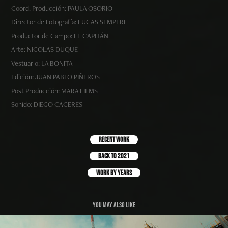
Coord. Producción: PAULA OSORIO
Director de Fotografía: LUCAS SEMPERE
Productor de Campo: EL CAPITÁN
Arte: NICOLAS DUQUE
Vestuario: LA BONITA
Edición: JUAN PABLO PIÑEROS
Post Producción: MARA FILMS
Sonido: DIEGO CACERES
Recent Work
Back to 2021
work by years
You may also like